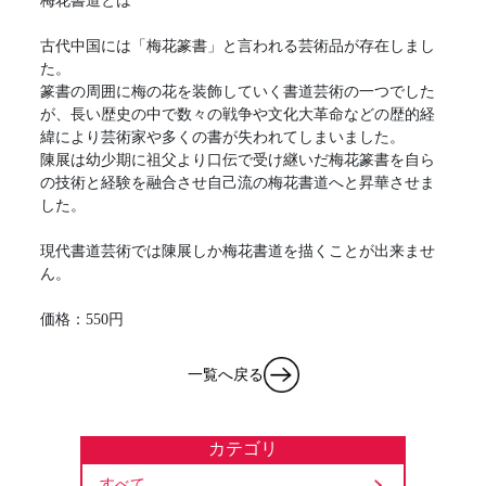
梅花書道とは
古代中国には「梅花篆書」と言われる芸術品が存在しまし
た。
篆書の周囲に梅の花を装飾していく書道芸術の一つでした
が、長い歴史の中で数々の戦争や文化大革命などの歴的経
緯により芸術家や多くの書が失われてしまいました。
陳展は幼少期に祖父より口伝で受け継いだ梅花篆書を自ら
の技術と経験を融合させ自己流の梅花書道へと昇華させま
した。
現代書道芸術では陳展しか梅花書道を描くことが出来ませ
ん。
価格：550円
一覧へ戻る
カテゴリ
すべて