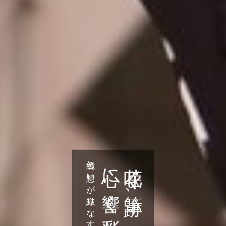
伝統と想いが織りなす陳展の花文字
​​​​​​​心に響く彩り
花咲く筆跡、